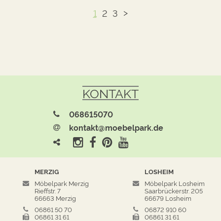
>
1
2
3
KONTAKT
068615070
kontakt@moebelpark.de
MERZIG
LOSHEIM
Möbelpark Merzig
Möbelpark Losheim
Rieffstr. 7
Saarbrückerstr. 205
66663 Merzig
66679 Losheim
06861 50 70
06872 910 60
06861 31 61
06861 31 61