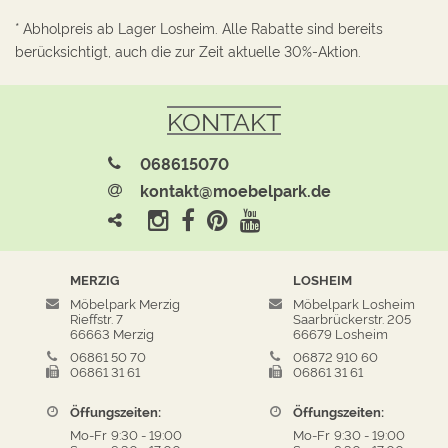
* Abholpreis ab Lager Losheim. Alle Rabatte sind bereits
berücksichtigt, auch die zur Zeit aktuelle 30%-Aktion.
KONTAKT
068615070
kontakt@moebelpark.de
MERZIG
LOSHEIM
Möbelpark Merzig
Möbelpark Losheim
Rieffstr. 7
Saarbrückerstr. 205
66663 Merzig
66679 Losheim
06861 50 70
06872 910 60
06861 31 61
06861 31 61
Öffungszeiten:
Öffungszeiten:
Mo-Fr
9:30
-
19:00
Mo-Fr
9:30
-
19:00