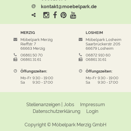
kontakt@moebelpark.de
MERZIG
LOSHEIM
Möbelpark Merzig
Möbelpark Losheim
Rieffstr. 7
Saarbrückerstr. 205
66663 Merzig
66679 Losheim
06861 50 70
06872 910 60
06861 31 61
06861 31 61
Öffungszeiten:
Öffungszeiten:
Mo-Fr
9:30
-
19:00
Mo-Fr
9:30
-
19:00
Sa
9:30
-
17:00
Sa
9:30
-
17:00
Stellenanzeigen | Jobs
Impressum
Datenschutzerklärung
Login
Copyright ©
Möbelpark Merzig GmbH