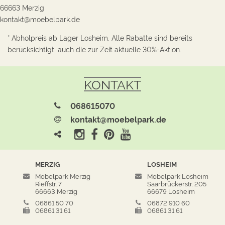
66663 Merzig
kontakt@moebelpark.de
* Abholpreis ab Lager Losheim. Alle Rabatte sind bereits
berücksichtigt, auch die zur Zeit aktuelle 30%-Aktion.
KONTAKT
068615070
kontakt@moebelpark.de
MERZIG
LOSHEIM
Möbelpark Merzig
Möbelpark Losheim
Rieffstr. 7
Saarbrückerstr. 205
66663 Merzig
66679 Losheim
06861 50 70
06872 910 60
06861 31 61
06861 31 61