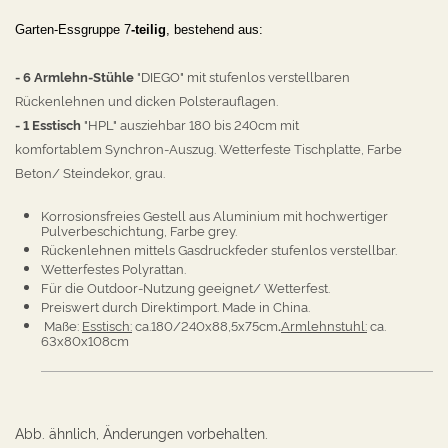
Garten-
Essgruppe 7
-teilig
, bestehend aus:
- 6 Armlehn-Stühle
"DIEGO" mit
stufenlos verstellbaren
Rückenlehnen und dicken Polsterauflagen.
- 1 Esstisch
"HPL"
ausziehbar
180 bis 240cm
mit
komfortablem
Synchron-Auszug.
Wetterfeste Tischplatte, Farbe
Beton/ Steindekor, grau.
Korrosionsfreies Gestell aus Aluminium mit hochwertiger
Pulverbeschichtung, Farbe grey.
Rückenlehnen mittels Gasdruckfeder stufenlos verstellbar.
Wetterfestes Polyrattan.
Für die Outdoor-Nutzung geeignet/ Wetterfest.
Preiswert durch Direktimport. Made in China.
Maße:
Esstisch:
ca.180/240x88,5x75cm
.
Armlehnstuhl:
ca.
63x80x108cm
Abb. ähnlich, Änderungen vorbehalten.