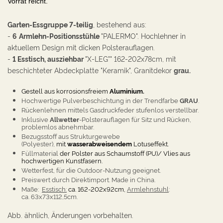
Vorrat reicht.
Garten-
Essgruppe
7-teilig
, bestehend aus:
-
6
Armlehn-Positionsstühle
"PALERMO"
.
Hochlehner in
aktuellem Design mit dicken Polsterauflagen.
-
1 Esstisch, ausziehbar
"X-LEG"" 162-202
x78cm, mit
beschichteter Abdeckplatte "Keramik", Granitdekor
grau.
Gestell aus korrosionsfreiem
Aluminium.
Hochwertige Pulverbeschichtung in der Trendfarbe
GRAU
.
Rückenlehnen mittels Gasdruckfeder stufenlos verstellbar.
Inklusive
Allwetter
-Polsterauflagen für Sitz und Rücken,
problemlos abnehmbar.
Bezugsstoff aus Strukturgewebe
(Polyester),
mit
wasserabweisendem
Lotuseffekt.
Füllmaterial
der Polster aus Schaumstoff (PU)/ Vlies aus
hochwertigen Kunstfasern.
Wetterfest, f
ür die Outdoor-Nutzung geeignet.
Preiswert durch Direktimport. Made in China.
Maße:
E
sstisch:
ca. 162-202x92cm,
Armlehnstuhl
:
ca.
63x73x112,5cm.
Abb. ähnlich, Änderungen vorbehalten.