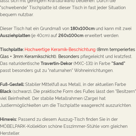
lässt sich mit geringem Kraftaufwand bedienen. Durch die
"schwebende" Tischplatte ist dieser Tisch in fast jeder Situation
bequem nutzbar.
Dieser Tisch hat ein Grundmaß von
180x100cm
und kann mit zwei
Ausziehplatten
(je 40cm)
auf
260x100cm
erweitert werden.
Tischplatte:
Hochwertige Keramik-Beschichtung
(8mm temperiertes
Glas + 3mm Keramikschicht).
Besonders
pflegeleicht und kratzfest.
Das naturidentische
Travertin-Dekor
(MXC-131) in Farbe
"Sand"
passt besonders gut zu "naturnahen" Wohneinrichtungen.
Fuß-Gestell:
Stabiler
Mittelfuß
aus Metall, in der aktuellen Farbe
Black
(schwarz)
.
Die praktische Form des Fußes lässt
d
en
"Besitzern"
viel Beinfreiheit.
Der s
tabile Metallrahmen (Zarge) hat
Justiermöglichkeiten um die Tischplatte waagerecht auszurichten.
Hinweis:
P
assend zu diesem Auszug-Tisch
finden Sie i
n der
MÖBELPARK-Kollektion schöne
Esszimmer-Stühle v
om gleichen
Hersteller.