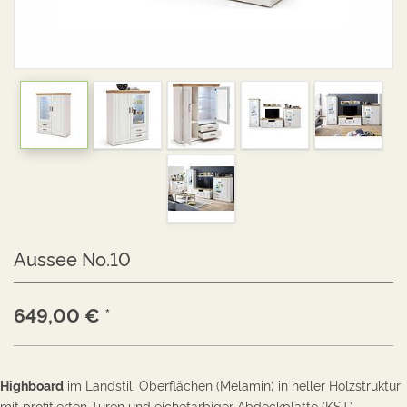
Aussee No.10
649,00
€
*
Highboard
im Landstil.
Oberflächen (
Melamin)
in heller Holzstruktur
mit profitierten Türen und eichefarbiger Abdeckplatte (KST).