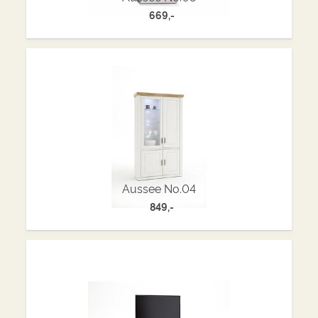
669,-
Aussee No.04
849,-