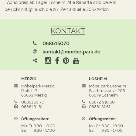
* Abholpreis ab Lager Losheim. Alle Rabatte sind bereits
berücksichtigt, auch die zur Zeit aktuelle 30%-Aktion.
KONTAKT
068615070
kontakt@moebelpark.de
MERZIG
LOSHEIM
Möbelpark Merzig
Möbelpark Losheim
Rieffstr. 7
Saarbrückerstr. 205
66663 Merzig
66679 Losheim
06861 50 70
06872 910 60
06861 31 61
06861 31 61
Öffungszeiten:
Öffungszeiten:
Mo-Fr
9:30
-
19:00
Mo-Fr
9:30
-
19:00
Sa
9:30
-
17:00
Sa
9:30
-
17:00