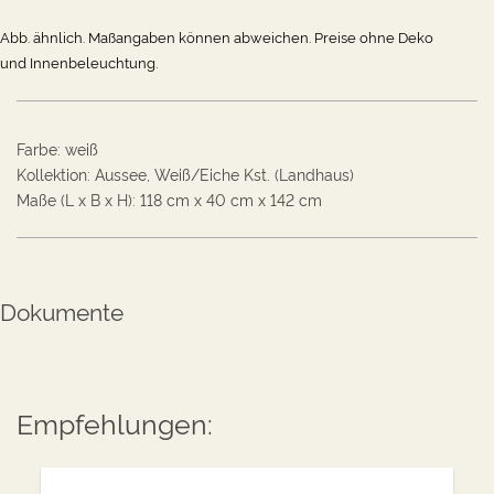
Abb. ähnlich. Maßangaben können abweichen. Preise ohne Deko
und
Innenbeleuchtung.
Farbe
:
weiß
Kollektion
:
Aussee, Weiß/Eiche Kst. (Landhaus)
Maße (L x B x H):
118
cm
x
40
cm
x
142
cm
Dokumente
Empfehlungen: