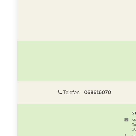
Telefon:
068615070
S
Mö
Rie
66
06