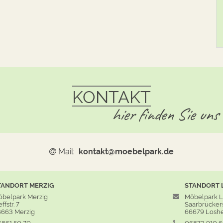
KONTAKT
hier finden Sie uns
Mail:
kontakt@moebelpark.de
TANDORT
MERZIG
STANDORT
belpark Merzig
Möbelpark 
ffstr. 7
Saarbrückers
663 Merzig
66679 Losh
861 50 70
06872 910 