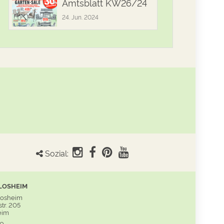
Amtsblatt KW26/24
24. Jun. 2024
Sozial:
LOSHEIM
Losheim
tr. 205
eim
60