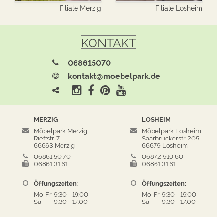
Filiale Merzig
Filiale Losheim
KONTAKT
068615070
kontakt@moebelpark.de
MERZIG
LOSHEIM
Möbelpark Merzig
Möbelpark Losheim
Rieffstr. 7
Saarbrückerstr. 205
66663 Merzig
66679 Losheim
06861 50 70
06872 910 60
06861 31 61
06861 31 61
Öffungszeiten:
Öffungszeiten:
Mo-Fr
9:30
-
19:00
Mo-Fr
9:30
-
19:00
Sa
9:30
-
17:00
Sa
9:30
-
17:00