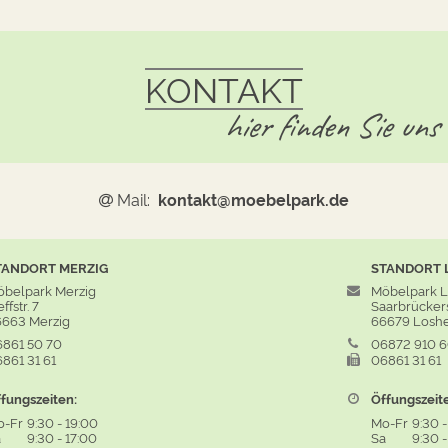
KONTAKT
hier finden Sie uns
Mail:
kontakt@moebelpark.de
TANDORT
MERZIG
STANDORT
belpark Merzig
Möbelpark 
ffstr. 7
Saarbrückers
663 Merzig
66679 Losh
861 50 70
06872 910 
861 31 61
06861 31 61
fungszeiten:
Öffungszeit
o-Fr
9:30
-
19:00
Mo-Fr
9:30
a
9:30
-
17:00
Sa
9:30