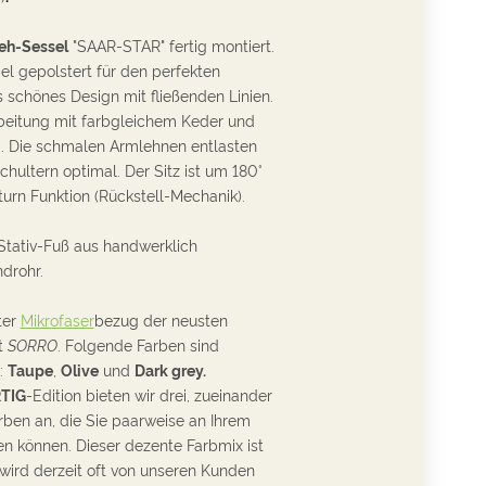
eh-Sessel
"SAAR-STAR" fertig montiert.
 gepolstert für den perfekten
os schönes Design mit fließenden Linien.
beitung mit farbgleichem Keder und
. Die schmalen Armlehnen entlasten
chultern optimal. D
er Sitz ist um 180°
urn Funktion (Rückstell-Mechanik).
tativ-Fuß aus handwerklich
drohr.
ter
Mikrofaser
bezug
der neusten
t
SORRO
. Folgende F
arben sind
h:
T
aupe
,
O
live
und
D
ark grey.
TIG
-Edition bieten wir drei, zueinander
rben an, die Sie paarweise an Ihrem
en können. Dieser dezente Farbmix ist
 wird derzeit oft von unseren Kunden