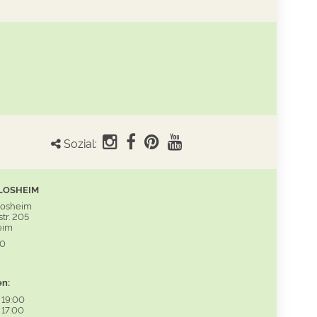
Sozial:
LOSHEIM
Losheim
tr. 205
eim
60
en:
-
19:00
-
17:00