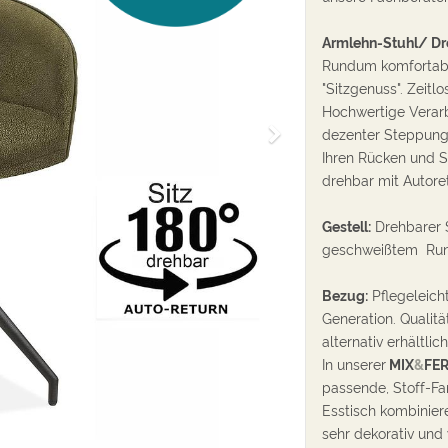
Armlehn-Stuhl/ Dr
Rundum komfortabel
"Sitzgenuss". Zeitl
Hochwertige Verar
W
dezenter Steppung
e
Ihren Rücken und S
i
drehbar mit Autoret
t
e
Gestell:
Drehbarer S
r
geschweißtem Run
Bezug:
Pflegeleich
Generation. Qualitä
alternativ erhältlic
In unserer
MIX
&
FER
passende, Stoff-Fa
Esstisch kombinier
sehr dekorativ und