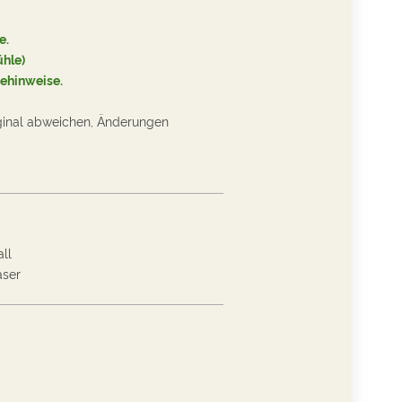
e.
ühle
)
gehinweise
.
ginal abweichen, Änderungen
ll
aser