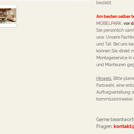
bestellt.
Am besten selber t
MÖBELPARK,
vor d
Sie persönlich säm
usw. Unsere Fachbe
und Tat. Bei uns ka
können Sie direkt m
Montageservice in 
und Monteuren ge
Hinweis:
Bitte plane
Farbwahl, eine ents
Auftragserteilung 
kommissionsweise fü
Gerne beantworte
Fragen:
kontakt