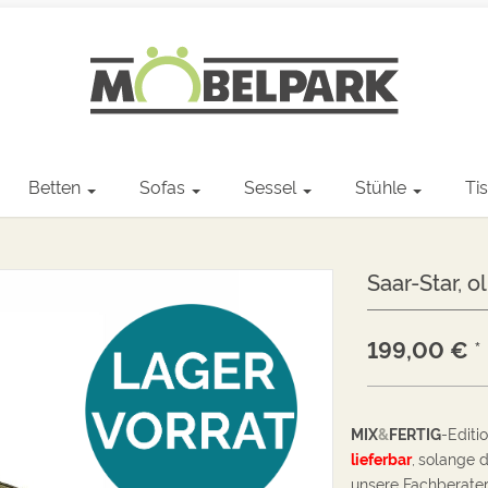
Betten
Sofas
Sessel
Stühle
Ti
Saar-Star, o
199,00
€
*
MIX
&
FERTIG
-Editi
lieferba
r
,
solange d
unsere Fachberater