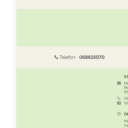
Telefon:
068615070
S
Mö
Rie
66
06
06
Öf
M
S