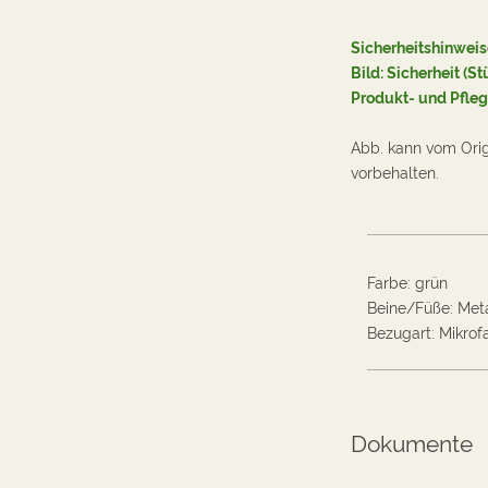
Sicherheitshinweis
Bild: Sicherheit (St
Produkt- und Pfle
Abb. kann vom Ori
vorbehalten.
Farbe
:
grün
Beine/Füße
:
Meta
Bezugart
:
Mikrof
Dokumente