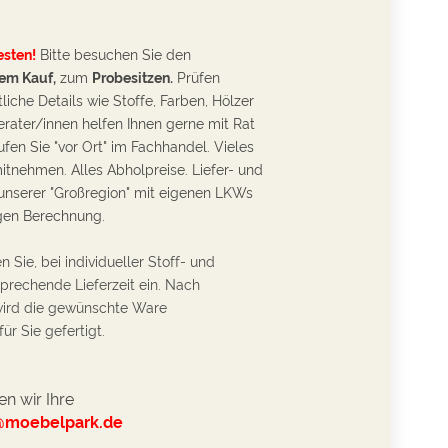
esten!
Bitte besuchen Sie den
em Kauf,
zum
Probesitzen.
Prüfen
tliche D
etails wie Stoffe, Farben, Hölzer
rater/innen helfen Ihnen gerne mit Rat
ufen Sie "vor Ort" im Fachhandel. Vieles
itnehmen. Alles Abholpreise. Liefer- und
unserer "Großregion" mit eigenen LKWs
gen Berechnung.
n Sie, bei individueller Stoff- und
prechende Lieferzeit ein. Nach
wird die gewünschte Ware
r Sie gefertigt.
n wir Ihre
@moebelpark.de