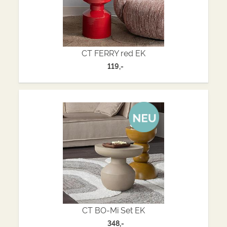
CT FERRY red EK
119,-
CT BO-Mi Set EK
348,-