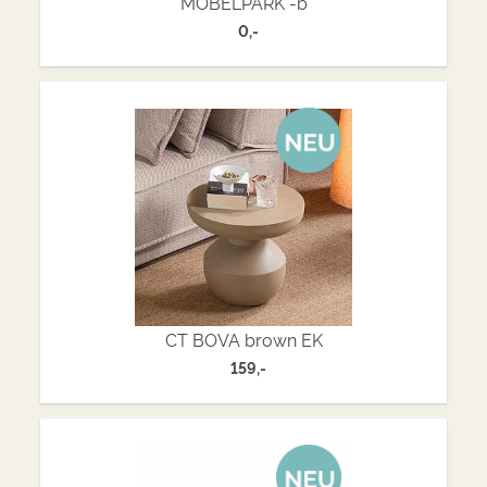
MÖBELPARK -b
0,-
CT BOVA brown EK
159,-