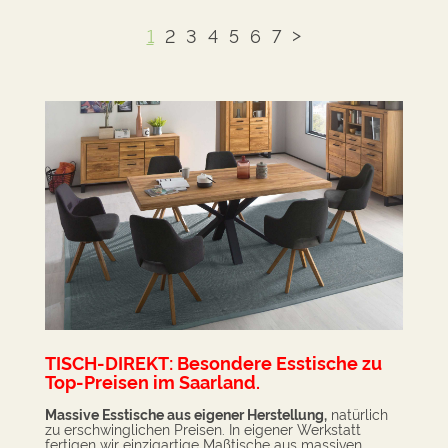
>
1
2
3
4
5
6
7
TISCH-DIREKT
: B
esondere Esstische zu
Top-Preisen im Saarland.
Massive Esstische aus eigener Herstellung,
natürlich
zu erschwinglichen Preisen. I
n eigener Werkstatt
fertigen wir einzigartige Maßtische aus massiven