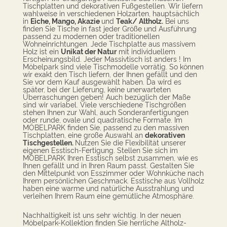
Tischplatten und dekorativen Fußgestellen.
Wir liefern
wahlweise in verschiedenen Holzarten, hauptsächlich
in
Eiche, M
ango, Akazie
und
Teak/ Altholz
.
Bei uns
finden Sie Tische in fast jeder Größe und Ausführung
passend zu modernen oder traditionellen
Wohneinrichtungen. Jede Tischplatte aus massivem
Holz ist ein
Unikat der Natur
mit individuellem
Erscheinungsbild. Jeder Massivtisch ist anders ! Im
Möbelpark sind viele Tischmodelle vorrätig. So können
wir exakt den Tisch liefern, der Ihnen gefällt und den
Sie vor dem Kauf ausgewählt haben. Da wird es
später, bei der Lieferung, keine unerwarteten
Überraschungen geben! Auch bezüglich der Maße
sind wir variabel. Viele verschiedene Tischgrößen
stehen Ihnen zur Wahl, auch Sonderanfertigungen
oder runde, ovale und quadratische Formate. Im
MÖBELPARK finden Sie, passend zu den massiven
Tischplatten, eine große Auswahl an
dekorativen
Tischgestellen.
Nutzen Sie die Flexibilität unserer
eigenen Esstisch-Fertigung. Stellen Sie sich im
MÖBELPARK Ihren Esstisch selbst zusammen, wie es
Ihnen gefällt und in Ihren Raum passt. Gestalten Sie
den Mittelpunkt von Esszimmer oder Wohnküche nach
Ihrem persönlichen Geschmack. Esstische aus Vollholz
haben eine warme und natürliche Ausstrahlung und
verleihen Ihrem Raum eine gemütliche Atmosphäre.
Nachhaltigkeit ist uns sehr wichtig. In der neuen
Möbelpark-Kollektion finden Sie herrliche Altholz-