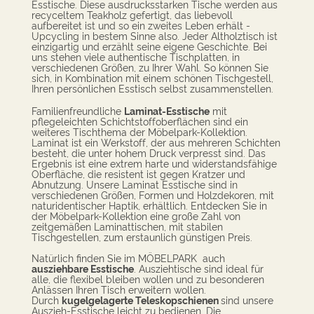
Esstische. Diese ausdrucksstarken Tische werden aus
recyceltem Teakholz gefertigt, das liebevoll
aufbereitet ist und so ein zweites Leben erhält -
Upcycling in bestem Sinne also. Jeder Altholztisch ist
einzigartig und erzählt seine eigene Geschichte. Bei
uns stehen viele authentische Tischplatten, in
verschiedenen Größen, zu Ihrer Wahl. So können Sie
sich, in Kombination mit einem schönen Tischgestell,
Ihren persönlichen Esstisch selbst zusammenstellen.
Familienfreundliche
Laminat-Esstische
mit
pflegeleichten Schichtstoffoberflächen sind e
in
weiteres Tischthema der Möbelpark-Kollektion.
Laminat ist ein Werkstoff, der aus mehreren Schichten
besteht, die unter hohem Druck verpresst sind. Das
Ergebnis ist eine extrem harte und widerstandsfähige
Oberfläche, die resistent ist gegen Kratzer und
Abnutzung. Unsere Laminat Esstische sind in
verschiedenen Größen, Formen und Holzdekoren, mit
naturidentischer Haptik, erhältlich. Entdecken Sie in
der Möbelpark-Kollektion eine große Zahl von
zeitgemäßen Laminattischen, mit stabilen
Tischgestellen, zum erstaunlich günstigen Preis.
Natürlich finden Sie im MÖBELPARK auch
ausziehbare Esstische
. Ausziehtische sind ideal für
alle, die flexibel bleiben wollen und zu besonderen
Anlässen Ihren Tisch erweitern wollen.
Durch
kugelgelagerte Teleskopschienen
sind unsere
Auszieh-Esstische leicht zu bedienen. Die