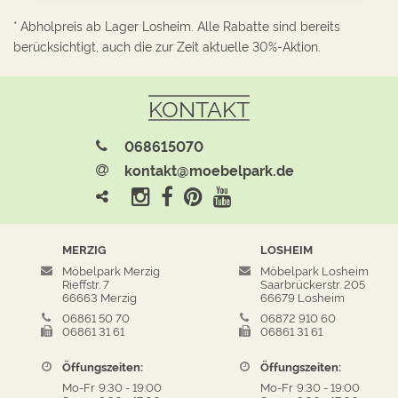
* Abholpreis ab Lager Losheim. Alle Rabatte sind bereits
berücksichtigt, auch die zur Zeit aktuelle 30%-Aktion.
KONTAKT
068615070
kontakt@moebelpark.de
MERZIG
LOSHEIM
Möbelpark Merzig
Möbelpark Losheim
Rieffstr. 7
Saarbrückerstr. 205
66663 Merzig
66679 Losheim
06861 50 70
06872 910 60
06861 31 61
06861 31 61
Öffungszeiten:
Öffungszeiten:
Mo-Fr
9:30
-
19:00
Mo-Fr
9:30
-
19:00