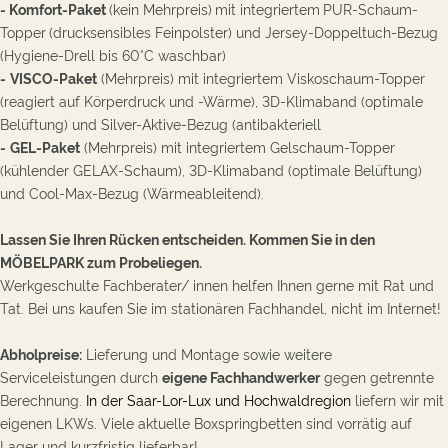
-
Komfort-Paket
(kein Mehrpreis)
mit integriertem
PUR-Schaum-
Topper
(drucksensibles Feinpolster) und Jersey-Doppeltuch-Bezug
(Hygiene-Drell bis 60°C waschbar)
-
VISCO-Paket
(Mehrpreis) mit integriertem Viskoschaum-Topper
(reagiert auf Körperdruck und -Wärme), 3D-Klimaband (optimale
Belüftung) und Silver-Aktive-Bezug (antibakteriell
-
GEL-Paket
(Mehrpreis) mit integriertem Gelschaum-Topper
(kühlender GELAX-Schaum), 3D-Klimaband (optimale Belüftung)
und Cool-Max-Bezug (Wärmeableitend).
Lassen Sie Ihren Rücken entscheiden. Kommen Sie in den
MÖBELPARK zum Probeliegen.
Werkgeschulte Fachberater/ innen helfen Ihnen gerne mit Rat und
Tat. Bei uns kaufen Sie im stationären Fachhandel, nicht im Internet!
Abholpreise:
Lieferung und Montage sowie weitere
Serviceleistungen durch
eigene Fachhandwerker
gegen getrennte
Berechnung.
In der Saar-Lor-Lux und Hochwaldregion
liefern wir mit
eigenen LKWs
.
Viele aktuelle Boxspringbetten sind vorrätig auf
Lager und kurzfristig lieferbar!