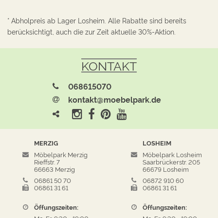
* Abholpreis ab Lager Losheim. Alle Rabatte sind bereits
berücksichtigt, auch die zur Zeit aktuelle 30%-Aktion.
KONTAKT
068615070
kontakt@moebelpark.de
MERZIG
LOSHEIM
Möbelpark Merzig
Möbelpark Losheim
Rieffstr. 7
Saarbrückerstr. 205
66663 Merzig
66679 Losheim
06861 50 70
06872 910 60
06861 31 61
06861 31 61
Öffungszeiten:
Öffungszeiten: