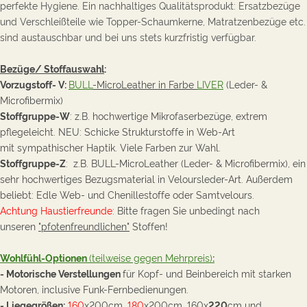
perfekte Hygiene. Ein nachhaltiges Qualitätsprodukt: Ersatzbezüge
und Verschleißteile wie Topper-Schaumkerne, Matratzenbezüge etc.
sind austauschbar und bei uns stets kurzfristig verfügbar.
Bezüge/ Stoffauswahl
:
Vorzugstoff- V:
B
ULL
-MicroLeather in Farbe
LIVER
(Leder- &
Microfibermix)
Stoffgruppe-W
: z.B. hochwertige Mikrofaserbezüge, extrem
pflegeleicht. NEU: Schicke Strukturstoffe in Web-Art
mit sympathischer
Haptik. Viele Farben zur Wahl.
Stoffgruppe-Z
: z.B. BULL-MicroLeather
(Leder- & Microfibermix), ein
sehr hochwertiges Bezugsmaterial in Veloursleder-Art. Außerdem
beliebt: Edle Web- und Chenillestoffe oder Samtvelours.
Achtung Haustierfreunde:
Bitte fragen Sie unbedingt nach
unseren
"pfotenfreundlichen"
Stoffen!
Wohlfühl-Optionen
(teilweise gegen Mehrpreis)
:
- Motorische Verstellungen
für Kopf- und Beinbereich mit starken
Motoren, inclusive Funk-Fernbedienungen.
- Liegegrößen:
160
x200cm,
180
x200cm, 160x
220
cm und