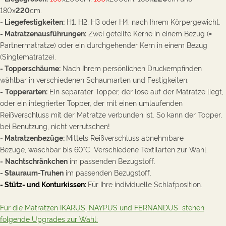
1
80x
220
cm.
- Liegefestigkeiten:
H1, H2, H3 oder H4, nach Ihrem Körpergewicht.
- Matratzenausführungen:
Zwei geteilte Kerne in einem Bezug (
=
Partnermatratze)
oder ein durchgehender Kern in einem Bezug
(Singlematratze).
- Topperschäume:
Nach Ihrem persönlichen Druckempfinden
wählbar in verschiedenen Schaumarten und Festigkeiten.
-
Topperarten:
Ein separater Topper, der lose auf der Matratze liegt,
oder ein integrierter Topper, der mit einen umlaufenden
Reißverschluss mit der Matratze verbunden ist. So kann der Topper,
bei Benutzung, nicht verrutschen!
- Matratzenbezüge:
Mittels Reißverschluss a
bnehmbare
Bezüge, waschbar bis 60°C. Verschiedene Textilarten zur Wahl.
-
Nachtschränkchen
im passenden Bezugstoff.
- Stauraum-Truhen
im passenden Bezugstoff.
- Stütz- und Konturkissen:
Für Ihre individuelle Schlafposition.
Für die Matratzen IKARUS, NAYPUS und FERNANDUS stehen
folgende Upgrades zur Wahl: