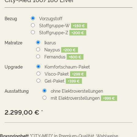
Bezug
Vorzugstoff
Stoffgruppe-W
+
150 €
Stoffgruppe-Z
+
200 €
Matratze
Ikarus
Naypus
+
200 €
Fernandus
+
600 €
Upgrade
Komfortschaum-Paket
Visco-Paket
+
299 €
Gel-Paket
+
399 €
Ausstattung
ohne Elektroverstellungen
mit Elektroverstellungen
+
999 €
2.299,00
€
*
Boxspringbett
"CITY-MED" in Premium-Qualität.
Wahlweise