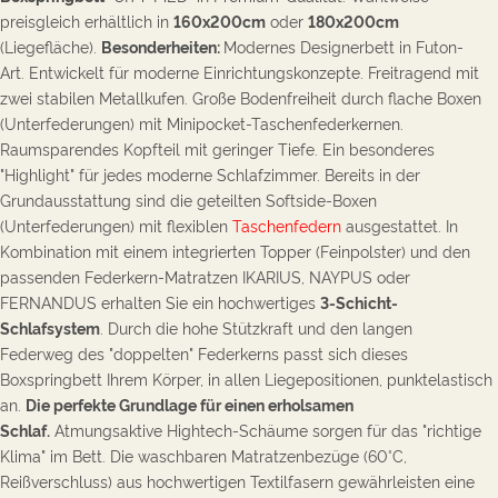
preisgleich erhältlich in
160x200
cm
oder
180x200cm
(Liegefläche).
Besonderheiten:
Modernes Designerbett in Futon-
Art.
Entwickelt für moderne Einrichtungskonzepte.
Freitragend mit
zwei stabilen Metallkufen. Große Bodenfreiheit durch flache Boxen
(Unterfederungen) mit Minipocket-Taschenfederkernen.
Raumsparendes Kopfteil mit geringer Tiefe. Ein
besonderes
"Highlight" für jedes moderne Schlafzimmer.
Bereits in der
Grundausstattung sind die geteilten Softside-Boxen
(Unterfederungen) mit
flexiblen
Taschenfedern
au
sgestattet. In
Kombination mit einem integrierten Topper (Feinpolster) und den
passenden Federkern-Matratzen IKARIUS, NAYPUS oder
FERNANDUS erhalten Sie ein hochwertiges
3
-Schicht-
Schlafsystem
. Durch die hohe Stützkraft und den langen
Federweg des "doppelten" Federkerns passt sich dieses
Boxspringbett Ihrem Körper, in allen Liegepositionen, punktelastisch
an.
Die perfekte Grundlage für einen erholsamen
Schlaf.
Atmungsaktive Hightech-Schäume sorgen für das "richtige
Klima" im Bett.
Die w
aschbaren Matratzenbezüge (60°C,
Reißverschluss) aus hochwertigen Textilfasern gewährleisten eine