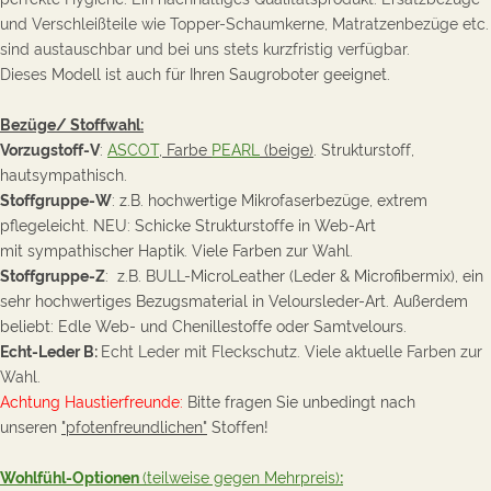
und Verschleißteile wie Topper-Schaumkerne, Matratzenbezüge etc.
sind austauschbar und bei uns stets kurzfristig verfügbar.
Dieses
Modell ist auch für Ihren Saugroboter geeignet.
Bezüge/ Stoffwahl:
Vorzugstoff-V
:
ASCOT
, Farbe
PEARL
(beige)
. Strukturstoff,
hautsympathisch.
Stoffgruppe-W
: z.B. hochwertige Mikrofaserbezüge, extrem
pflegeleicht. NEU: Schicke Strukturstoffe in Web-Art
mit sympathischer
Haptik. Viele Farben zur Wahl.
Stoffgruppe-Z
: z.B. BULL-MicroLeather
(Leder & Microfibermix), ein
sehr hochwertiges Bezugsmaterial in Veloursleder-Art. Außerdem
beliebt: Edle Web- und Chenillestoffe oder Samtvelours.
Echt-Leder B:
Echt Leder mit Fleckschutz. Viele aktuelle Farben zur
Wahl.
Achtung Haustierfreunde:
Bitte fragen Sie unbedingt nach
unseren
"pfotenfreundlichen"
Stoffen!
Wohlfühl-Optionen
(teilweise gegen Mehrpreis)
: