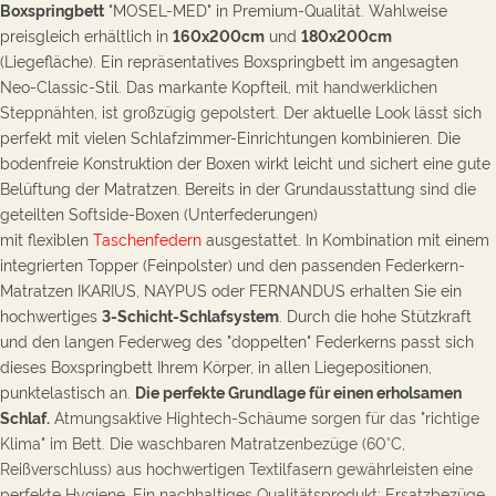
Boxspringbett
"MOSEL-MED" in Premium-Qualität. Wahlweise
preisgleich erhältlich in
160x200
cm
und
180x200cm
(Liegefläche).
Ein
repräsentatives
Boxspringbett im angesagten
N
eo-Classic-Stil. Das markante Kopfteil,
mit handwerklichen
Steppnähten,
ist g
roßzügig gepolstert.
Der aktuelle Look lässt sich
perfekt mit vielen Schlafzimmer-Einrichtungen kombinieren. Die
bodenfreie Konstruktion der Boxen wirkt leicht und sichert eine gute
Belüftung der Matratzen.
Bereits in der Grundausstattung sind die
geteilten Softside-Boxen (Unterfederungen)
mit
flexiblen
Taschenfedern
au
sgestattet. In Kombination mit einem
integrierten Topper (Feinpolster) und den passenden Federkern-
Matratzen IKARIUS, NAYPUS oder FERNANDUS erhalten Sie ein
hochwertiges
3
-Schicht-Schlafsystem
. Durch die hohe Stützkraft
und den langen Federweg des "doppelten" Federkerns passt sich
dieses Boxspringbett Ihrem Körper, in allen Liegepositionen,
punktelastisch an.
Die perfekte Grundlage für einen erholsamen
Schlaf.
Atmungsaktive Hightech-Schäume sorgen für das "richtige
Klima" im Bett.
Die w
aschbaren Matratzenbezüge (60°C,
Reißverschluss) aus hochwertigen Textilfasern gewährleisten eine
perfekte Hygiene. Ein nachhaltiges Qualitätsprodukt: Ersatzbezüge