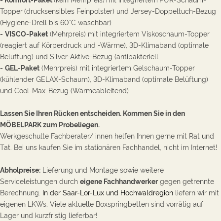
Topper
(drucksensibles Feinpolster) und Jersey-Doppeltuch-Bezug
(Hygiene-Drell bis 60°C waschbar)
-
VISCO-Paket
(Mehrpreis) mit integriertem Viskoschaum-Topper
(reagiert auf Körperdruck und -Wärme), 3D-Klimaband (optimale
Belüftung) und Silver-Aktive-Bezug (antibakteriell
-
GEL-Paket
(Mehrpreis) mit integriertem Gelschaum-Topper
(kühlender GELAX-Schaum), 3D-Klimaband (optimale Belüftung)
und Cool-Max-Bezug (Wärmeableitend).
Lassen Sie Ihren Rücken entscheiden. Kommen Sie in den
MÖBELPARK zum Probeliegen.
Werkgeschulte Fachberater/ innen helfen Ihnen gerne mit Rat und
Tat. Bei uns kaufen Sie im stationären Fachhandel, nicht im Internet!
Abholpreise:
Lieferung und Montage sowie weitere
Serviceleistungen durch
eigene Fachhandwerker
gegen getrennte
Berechnung.
In der Saar-Lor-Lux und Hochwaldregion
liefern wir mit
eigenen LKWs
.
Viele aktuelle Boxspringbetten sind vorrätig auf
Lager und kurzfristig lieferbar!