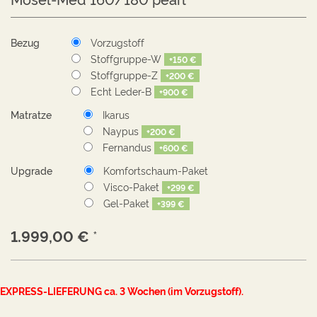
Bezug
Vorzugstoff
Stoffgruppe-W
+
150 €
Stoffgruppe-Z
+
200 €
Echt Leder-B
+
900 €
Matratze
Ikarus
Naypus
+
200 €
Fernandus
+
600 €
Upgrade
Komfortschaum-Paket
Visco-Paket
+
299 €
Gel-Paket
+
399 €
1.999,00
€
*
EXPRESS-LIEFERUNG ca. 3 Wochen (im Vorzugstoff).