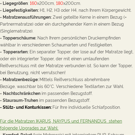
- Liegegrößen
:
160
x200cm,
180
x200cm.
- Liegefestigkeiten:
H1, H2, H3 oder H4, nach Ihrem Körpergewicht.
- Matratzenausführungen:
Zwei geteilte Kerne in einem Bezug (
=
Partnermatratze)
oder ein durchgehender Kern in einem Bezug
(Singlematratze).
- Topperschäume:
Nach Ihrem persönlichen Druckempfinden
wählbar in verschiedenen Schaumarten und Festigkeiten.
-
Topperarten:
Ein separater Topper, der lose auf der Matratze liegt,
oder ein integrierter Topper, der mit einen umlaufenden
Reißverschluss mit der Matratze verbunden ist. So kann der Topper,
bei Benutzung, nicht verrutschen!
- Matratzenbezüge:
Mittels Reißverschluss a
bnehmbare
Bezüge, waschbar bis 60°C. Verschiedene Textilarten zur Wahl.
-
Nachtschränkchen
im passenden Bezugstoff.
- Stauraum-Truhen
im passenden Bezugstoff.
- Stütz- und Konturkissen:
Für Ihre individuelle Schlafposition.
Für die Matratzen IKARUS, NAYPUS und FERNANDUS stehen
folgende Upgrades zur Wahl:
-
Komfort-Paket
(kein Mehrpreis)
mit integriertem
PUR-Schaum-