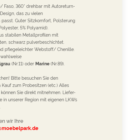
/ Faso, 360° drehbar mit Autoreturn-
 Design, das zu vielen
 passt. G
uter Sitzkomfort, Polsterung
olyester, 5% Polyamid).
s stabilen Metallprofilen mit
en, schwarz pulverbeschichtet.
d pflegeleichter Webstoff/ Chenille.
 wahlweise
lgrau
(Nr.11) oder
Marine
(Nr.89).
chen! Bitte besuchen Sie den
Kauf zum Probesitzen (etc.) Alles
 können Sie direkt mitnehmen. Liefer-
e in unserer Region mit eigenen LKWs
.
n wir Ihre
@moebelpark.de