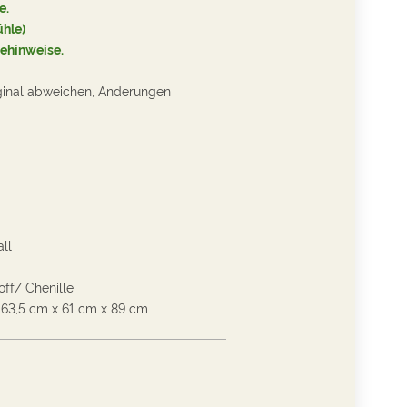
e.
ühle
)
gehinweise
.
ginal abweichen, Änderungen
ll
ff/ Chenille
63,5
cm
x
61
cm
x
89
cm