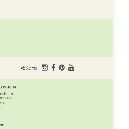
Sozial:
LOSHEIM
Losheim
tr. 205
eim
60
en: