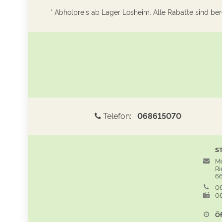
* Abholpreis ab Lager Losheim. Alle Rabatte sind bere
Telefon:
068615070
S
Mö
Rie
66
06
06
Öf