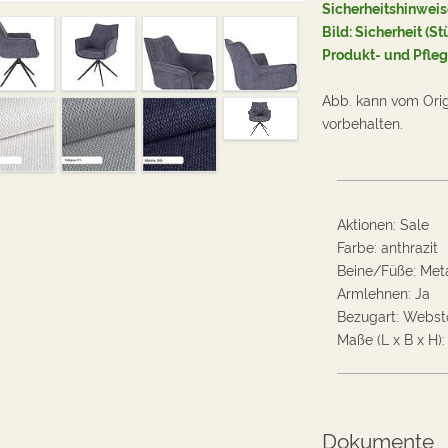
Sicherheitshinweis
Bild: Sicherheit (St
Produkt- und Pfle
Abb. kann vom Ori
vorbehalten.
Aktionen
:
Sale
Farbe
:
anthrazit
Beine/Füße
:
Meta
Armlehnen
:
Ja
Bezugart
:
Websto
Maße (L x B x H):
Dokumente