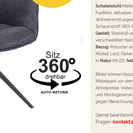
Schalenstuhl
Maike
Funktion. Aktuelles
Wohneinrichtungen
Schaumstoff (95% P
Gestell:
Stativfuß au
W
verschweißten Näht
e
Bezug:
Robuster un
i
Modell Lord, Farbe
t
in
Natur
(Nr.22),
hel
e
r
Bilder können täus
Möbelpark vor dem 
Abholpreise. Vieles
und Montageservic
gegen Berechnung
Gerne beantworte
Fragen:
kontakt