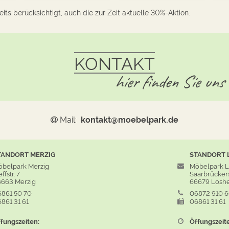
its berücksichtigt, auch die zur Zeit aktuelle 30%-Aktion.
KONTAKT
hier finden Sie uns
Mail:
kontakt@moebelpark.de
TANDORT
MERZIG
STANDORT
belpark Merzig
Möbelpark 
ffstr. 7
Saarbrückers
663 Merzig
66679 Losh
861 50 70
06872 910 
861 31 61
06861 31 61
fungszeiten:
Öffungszeit