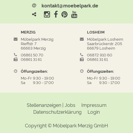
kontakt@moebelpark.de
MERZIG
LOSHEIM
Möbelpark Merzig
Möbelpark Losheim
Rieffstr. 7
Saarbrückerstr. 205
66663 Merzig
66679 Losheim
06861 50 70
06872 910 60
06861 31 61
06861 31 61
Öffungszeiten:
Öffungszeiten:
Mo-Fr
9:30
-
19:00
Mo-Fr
9:30
-
19:00
Sa
9:30
-
17:00
Sa
9:30
-
17:00
Stellenanzeigen | Jobs
Impressum
Datenschutzerklärung
Login
Copyright ©
Möbelpark Merzig GmbH