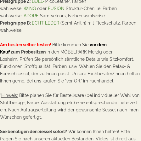
Preisgruppe Z:
BULL-
MicoLeather, Farben
wahlweise.
WING
oder
FUSION
Struktur-Chenille, Farben
wahlweise.
ADORE
Samtvelours, Farben wahlweise.
Preisgruppe B:
ECHT LEDER
(Semi-Anilin) mit Fleckschutz. Farben
wahlweise.
Am besten selber testen!
Bitte kommen Sie
vor dem
Kauf
zum
Probesitzen
in den MÖBELPARK Merzig oder
Losheim
.
Prüfen Sie persönlich sämtliche Details wie Sitzkomfort,
Funktionen, Stoffqualität, Farben, usw. Wählen Sie den Relax- &
Fernsehsessel, der zu Ihnen passt. Unsere Fachberater/innen helfen
Ihnen gerne. Bei uns kaufen Sie "vor Ort" im Fachhandel.
*
Hinweis:
Bitte planen Sie für Bestellware (bei individueller Wahl von
Stoffbezug-, Farbe, Ausstattung etc) eine entsprechende Lieferzeit
ein. Nach Auftragserteilung wird der gewünschte Sessel nach Ihren
Wünschen gefertigt.
Sie benötigen den Sessel sofort?
Wir können Ihnen helfen! Bitte
fragen Sie nach unseren aktuellen Beständen. Vieles ist direkt aus