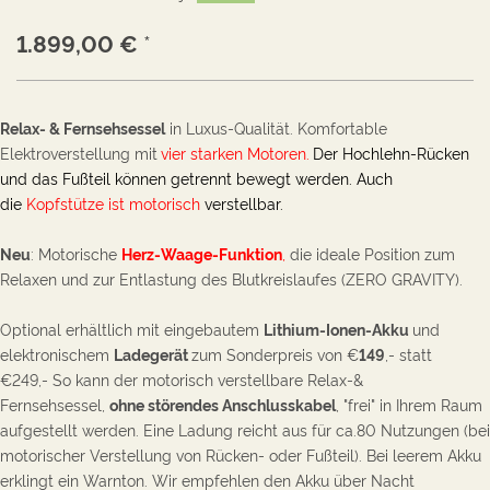
1.899,00
€
*
Relax- & Fernsehsessel
in Luxus-Qualität. Komfortable
Elektroverstellung mit
vier starken Motoren.
Der Hochlehn-Rücken
und das Fußteil können getrennt bewegt werden.
Auch
die
Kopfstütze ist motorisch
verstellbar.
Neu
: Motorische
Herz-Waage-Funktion
,
die ideale Position zum
Relaxen und zur Entlastung des Blutkreislaufes (ZERO GRAVITY).
Optional
erhältlich
mit eingebautem
Lithium-Ionen-Akku
und
elektronischem
Ladegerät
zum
Sonderpreis von €
149
,- statt
€249,-
So kann der motorisch verstellbare Relax-&
Fernsehsessel
,
ohne störendes Anschlusskabel
, "frei" in Ihrem Raum
aufgestellt werden. Eine Ladung reicht aus für ca.80 Nutzungen
(bei
motorischer Verstellung von Rücken- oder Fußteil)
. Bei leerem Akku
erklingt ein Warnton. Wir empfehlen den Akku über Nacht