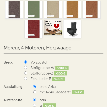
Mercur, 4 Motoren, Herzwaage
Bezug
Vorzugstoff
Stoffgruppe-W
+
200 €
Stoffgruppe-Z
+
300 €
Echt Leder-B
+
600 €
Ausstattung
ohne Akku
mit Akku+Ladegerät
+
149 €
Aufstehhilfe
nein
ja
+
399 €