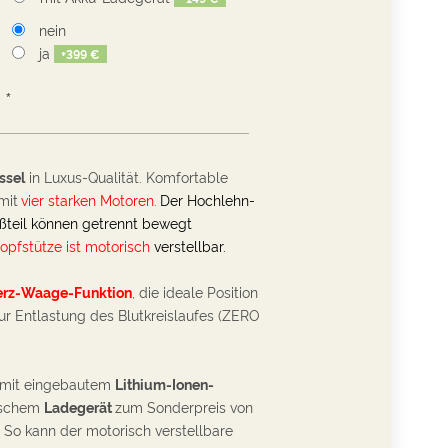
nein
ja
+
399 €
*
ssel
in Luxus-Qualität. Komfortable
mit
vier starken Motoren.
Der Hochlehn-
ßteil können getrennt bewegt
opfstütze ist motorisch
verstellbar.
rz-Waage-Funktion
,
die ideale Position
r Entlastung des Blutkreislaufes (ZERO
mit eingebautem
Lithium-Ionen-
ischem
Ladegerät
zum
Sonderpreis von
-
So kann der motorisch verstellbare