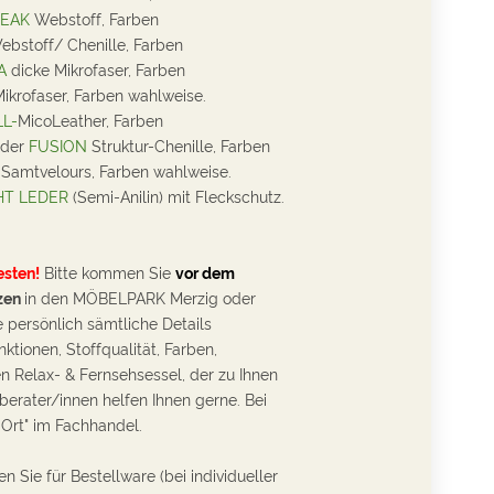
EAK
Webstoff, Farben
bstoff/ Chenille, Farben
A
dicke Mikrofaser, Farben
ikrofaser,
Farben wahlweise.
L-
MicoLeather, Farben
der
FUSION
Struktur-Chenille, Farben
Samtvelours, Farben wahlweise.
HT LEDER
(Semi-Anilin) mit Fleckschutz.
esten!
Bitte kommen Sie
vor dem
zen
in den MÖBELPARK Merzig oder
 persönlich sämtliche Details
nktionen, Stoffqualität, Farben,
n Relax- & Fernsehsessel, der zu Ihnen
berater/innen helfen Ihnen gerne. Bei
 Ort" im Fachhandel.
n Sie für Bestellware (bei individueller