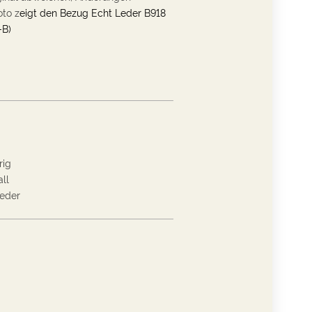
oto z
eigt den Bezug Echt Leder B918
B)
rig
ll
eder