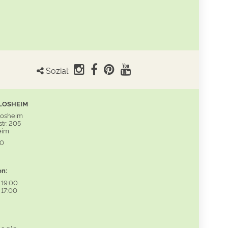
Sozial:
LOSHEIM
Losheim
tr. 205
eim
60
en:
-
19:00
-
17:00