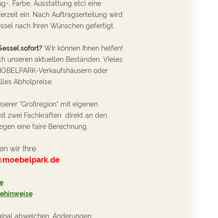
g-, Farbe, Ausstattung etc) eine
rzeit ein. Nach Auftragserteilung wird
sel nach Ihren Wünschen gefertigt.
essel sofort?
Wir können Ihnen helfen!
ch unseren aktuellen Beständen. Vieles
n MÖBELPARK-Verkaufshäusern oder
Alles Abholpreise.
nserer "Großregion" mit eigenen
it zwei Fachkräften direkt an den
gen eine faire Berechnung.
n wir Ihre
@moebelpark.de
e
gehinweise
ginal abweichen, Änderungen