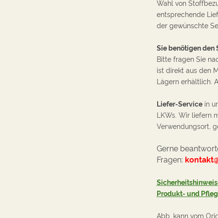
Wahl von Stoffbezu
entsprechende Liefe
der gewünschte Ses
Sie benötigen den S
Bitte fragen Sie na
ist direkt aus de
Lägern erhältlich. 
Liefer-Service
in u
LKWs. Wir liefern m
Verwendungsort, ge
Gerne beantworte
Fragen:
kontakt
Sicherheitshinweis
Produkt- und Pfle
Abb. kann vom Ori