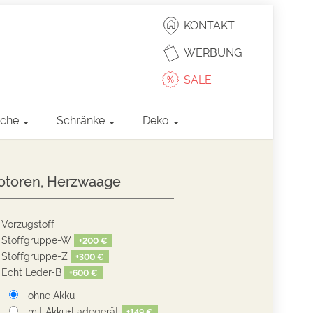
KONTAKT
WERBUNG
SALE
sche
Schränke
Deko
Motoren, Herzwaage
Vorzugstoff
Stoffgruppe-W
+
200 €
Stoffgruppe-Z
+
300 €
Echt Leder-B
+
600 €
ohne Akku
mit Akku+Ladegerät
+
149 €