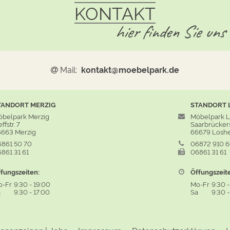
KONTAKT
hier finden Sie uns
Mail:
kontakt@moebelpark.de
TANDORT
MERZIG
STANDORT
belpark Merzig
Möbelpark 
ffstr. 7
Saarbrückers
663 Merzig
66679 Losh
861 50 70
06872 910 
861 31 61
06861 31 61
fungszeiten:
Öffungszeit
o-Fr
9:30
-
19:00
Mo-Fr
9:30
a
9:30
-
17:00
Sa
9:30