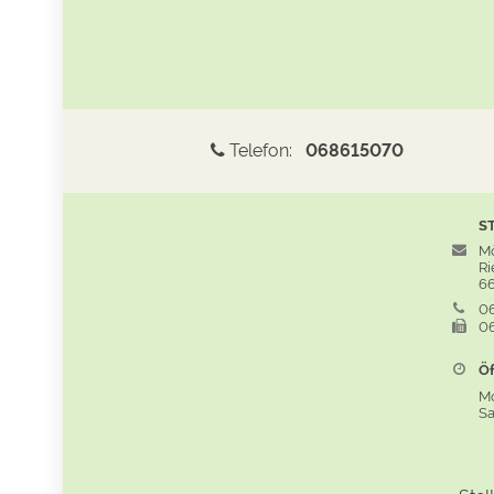
Telefon:
068615070
S
Mö
Rie
66
06
06
Öf
M
S