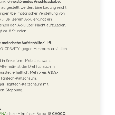
ssel
,
ohne störendes Anschlusskabel
,
m aufgestellt werden. Eine Ladung reicht
zungen
(bei motorischer Verstellung von
il)
. Bei leerem Akku erklingt ein
ehlen den Akku über Nacht aufzuladen.
gt ca. 8 Stunden.
e
motorische Aufstehhilfe/ Lift-
RO-GRAVITY) gegen Mehrpreis erhältlich.
 in Kreuzform,
Metall
schwarz,
Alternativ ist der Drehfuß auch in
ürstet, erhältlich: Mehrpreis €159,-
Hightech-Kaltschaum.
er Hightech-Kaltschaum mit
ien-Steppung.
:
ANA
dicke
Mikrofaser, Farbe-18
CHOCO.