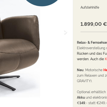
Aufstehhilfe
1.899,00
€
W
e
i
Relax- & Fernsehse
t
Elektroverstellung 
e
Rücken und das Fu
r
werden.
Auch die
K
Neu
: Motorische
He
zum Relaxen und zu
GRAVITY).
Optional
erhältlich
Akku
und elektron
€
149
,- statt €249,