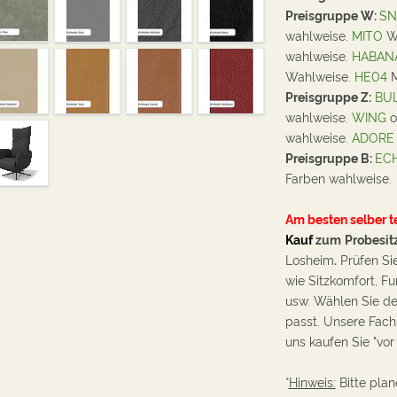
Preisgruppe W:
SN
wahlweise.
MITO
We
wahlweise.
HABAN
Wahlweise.
HE04
M
Preisgruppe Z:
BUL
wahlweise.
WING
o
wahlweise.
ADORE
Preisgruppe B:
EC
Farben wahlweise.
Am besten selber t
Kauf
zum
Probesit
Losheim
.
Prüfen Sie
wie Sitzkomfort, Fu
usw. Wählen Sie de
passt. Unsere Fach
uns kaufen Sie "vor
*
Hinweis:
Bitte plane