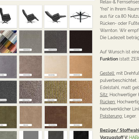
Relax-& Fernsehse
"frei" in Ihrem Rau
aus für ca.80 Nut
Rücken- oder Fußte
Warnton. Wir empf
Die Ladezeit beträ
Auf Wunsch ist ein
Funktion
(statt ZE
Gestell:
mit Drehfuß
pulverbeschichtet.
Edelstahl, matt geb
Sitz:
Hochwertiger 
Rücken:
Hochwertig
handwerklicher Lin
Polsterung:
Leger.
Bezüge/ Stoffwahl
Vorzugstoff V:
HAB